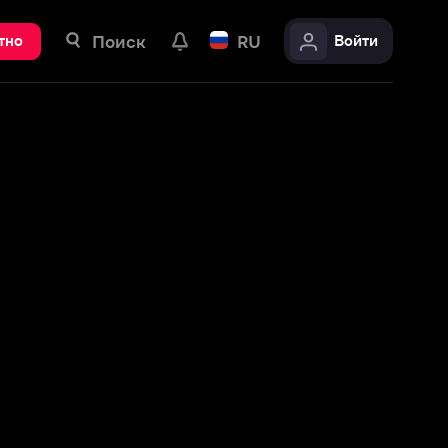
ск
RU
Войти