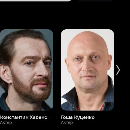
Константин Хабенский
Гоша Куценко
Фёдор Бондарчук
П
Актёр
Актёр
Ак