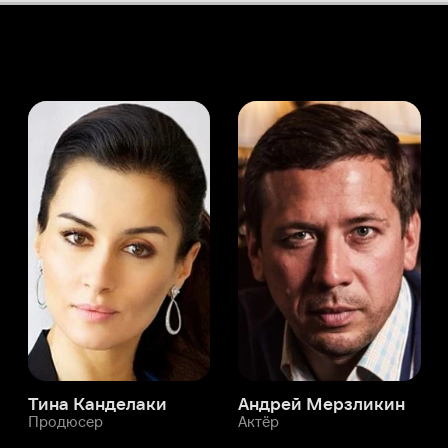
а Канделаки
Андрей Мерзликин
юсер
Актёр
Актёр
Мой Иви
Джорджия Теннант
Служба поддержки
Мы всегда готовы вам помочь.