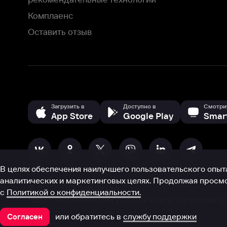
В целях обеспечения наилучшего пользовательского опыта для ва
аналитических и маркетинговых целях. Продолжая просмотр нашего
©
2026
ООО «Иви.ру»
с
Политикой о конфиденциальности.
HBO ® and related service marks are the property of Home 
или обратитесь в
службу поддержки
Согласен