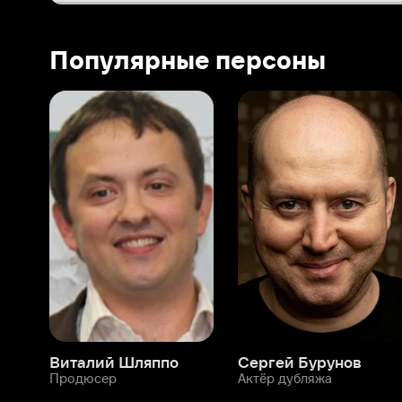
Виталий Шляппо
Сергей Бурунов
Тин
Продюсер
Актёр дубляжа
Прод
О нас
Разделы
О компании
Мой Иви