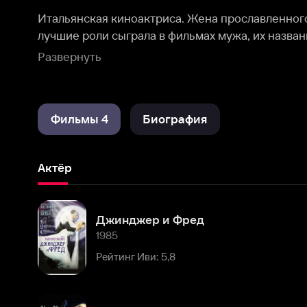
Кабирии», «Джинжер и Фред».
Развернуть
Фильмы 4
Биография
Актёр
Джинджер и Фред
1985
Рейтинг Иви: 5,8
Ночи Кабирии
1957
Рейтинг Иви: 8,1
Биография