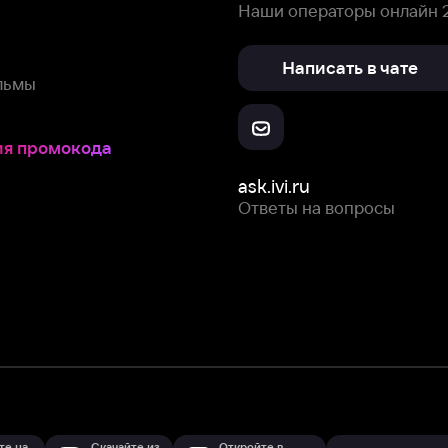
Скачайте из
Откройте в
Все устройства
RuStore
AppGallery
с мы собираем и используем
cookie-файлы и некоторые другие да
 сайта, вы соглашаетесь на сбор и использование cookie-файлов 
Box Office, Inc