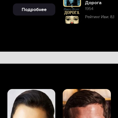
а Канделаки
Андрей Мерзликин