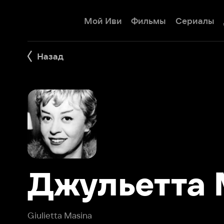
Мой Иви
Фильмы
Сериалы
Детям
Назад
Джульетта М
Giulietta Masina
Итальянская киноактриса. Жена прославленного режис
лучшие роли сыграла в фильмах мужа, их названия изве