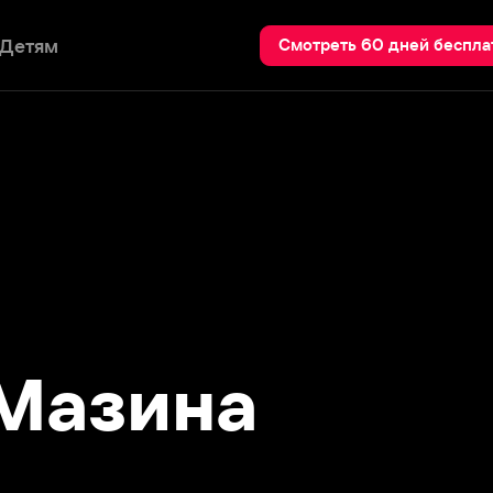
Пои
Смотреть 60 дней бесплатно
азина
сера Федерико Феллини. Свои
стны всему миру: «Дорога», «Ночи