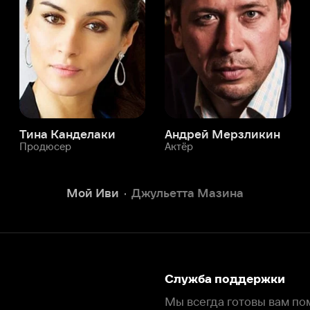
юсер
Актёр
Актёр
Мой Иви
Джульетта Мазина
Служба поддержки
Мы всегда готовы вам помочь.
Наши операторы онлайн 24/7
Написать в чате
окода
ask.ivi.ru
Ответы на вопросы