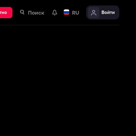
ск
RU
Войти