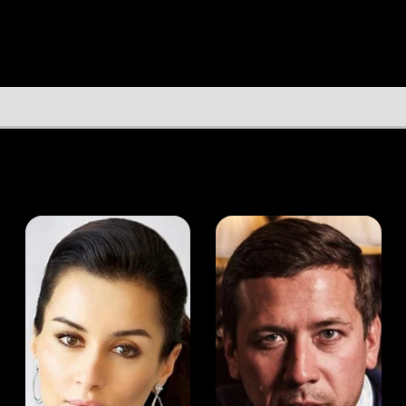
а Канделаки
Андрей Мерзликин
юсер
Актёр
Актёр
Мой Иви
Эдуардо Семирян