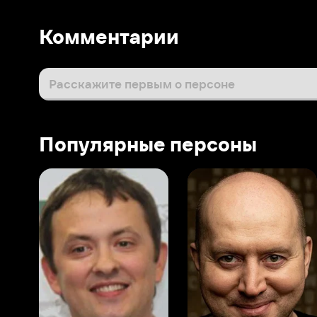
Популярные персоны
Виталий Шляппо
Сергей Бурунов
Тин
Продюсер
Актёр дубляжа
Прод