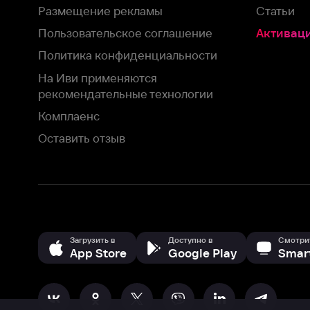
Загрузить в
Доступно в
Смотрите на
App Store
Google Play
Smart TV
В целях обеспечения наилучшего пользовательского опыта для ва
аналитических и маркетинговых целях. Продолжая просмотр нашего
©
2026
ООО «Иви.ру»
с
Политикой о конфиденциальности.
HBO ® and related service marks are the property of Home 
или обратитесь в
службу поддержки
Согласен