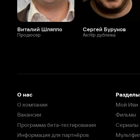
О нас
Разделы
О компании
Мой Иви
Вакансии
Фильмы
Программа бета-тестирования
Сериалы
Информация для партнёров
Мультфильмы
Размещение рекламы
Статьи
Пользовательское соглашение
Активация пром
Политика конфиденциальности
На Иви применяются
рекомендательные технологии
Комплаенс
Оставить отзыв