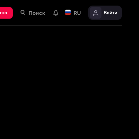
ск
RU
Войти