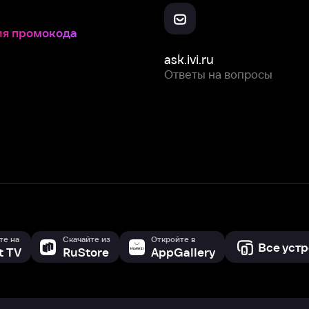
Скачайте из
Откройте в
Все устройства
RuStore
AppGallery
с мы собираем и используем
cookie-файлы и некоторые другие да
 сайта, вы соглашаетесь на сбор и использование cookie-файлов 
Box Office, Inc