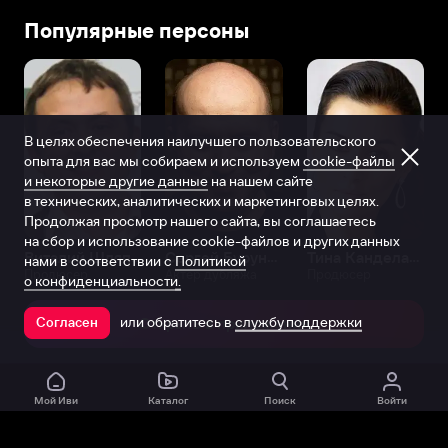
Популярные персоны
В целях обеспечения наилучшего пользовательского
опыта для вас мы собираем и используем
cookie-файлы
и некоторые другие данные
на нашем сайте
в технических, аналитических и маркетинговых целях.
Продолжая просмотр нашего сайта, вы соглашаетесь
на сбор и использование cookie-файлов и других данных
Виталий Шляппо
Сергей Бурунов
Тина Канделаки
нами в соответствии с
Политикой
Продюсер
Актёр дубляжа
Продюсер
о конфиденциальности.
или обратитесь в
службу поддержки
Согласен
Открыть в приложении
Мой Иви
Каталог
Поиск
Войти