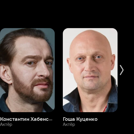
Константин Хабенский
Гоша Куценко
Фёдор Бондарчук
П
Актёр
Актёр
Ак