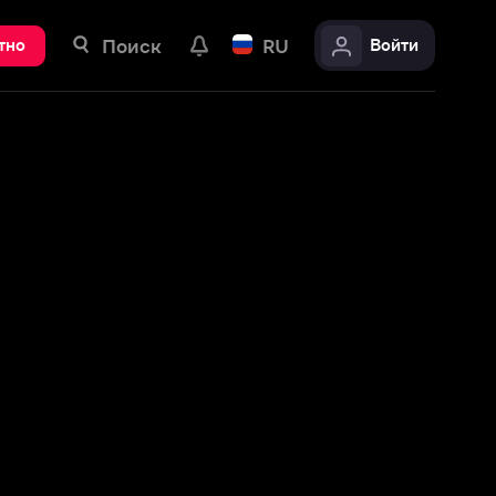
ск
RU
Войти