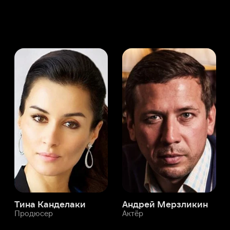
а Канделаки
Андрей Мерзликин
юсер
Актёр
Актёр
Мой Иви
Евгения Мякенькая
Служба поддержки
Мы всегда готовы вам помочь.
Наши операторы онлайн 24/7