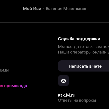
Написать в чате
окода
ask.ivi.ru
Ответы на вопросы
Скачайте из
Откройте в
Все устройства
RuStore
AppGallery
с мы собираем и используем
cookie-файлы и некоторые другие да