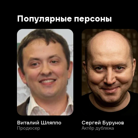
Виталий Шляппо
Сергей Бурунов
Тин
Продюсер
Актёр дубляжа
Прод
О нас
Разделы
О компании
Мой Иви
Вакансии
Фильмы
Программа бета-тестирования
Сериалы