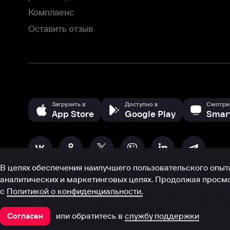
аналитических и маркетинговых целях. Продолжая просмотр нашего
©
2026
ООО «Иви.ру»
с
Политикой о конфиденциальности.
HBO ® and related service marks are the property of Home 
или обратитесь в
службу поддержки
Согласен