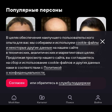
Популярные персоны
В целях обеспечения наилучшего пользовательского
опыта для вас мы собираем и используем
cookie-файлы
и некоторые другие данные
на нашем сайте
в технических, аналитических и маркетинговых целях.
Продолжая просмотр нашего сайта, вы соглашаетесь
на сбор и использование cookie-файлов и других данных
Виталий Шляппо
Сергей Бурунов
Тина Канделаки
нами в соответствии с
Политикой
Продюсер
Актёр дубляжа
Продюсер
о конфиденциальности.
или обратитесь в
службу поддержки
Согласен
Открыть в приложении
Мой Иви
Каталог
Поиск
Войти