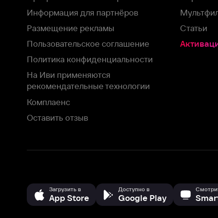
Загрузить в
Доступно в
Смотрите на
App Store
Google Play
Smart TV
В целях обеспечения наилучшего пользовательского опыта для ва
аналитических и маркетинговых целях. Продолжая просмотр нашего
©
2026
ООО «Иви.ру»
с
Политикой о конфиденциальности.
HBO ® and related service marks are the property of Home 
или обратитесь в
службу поддержки
Согласен