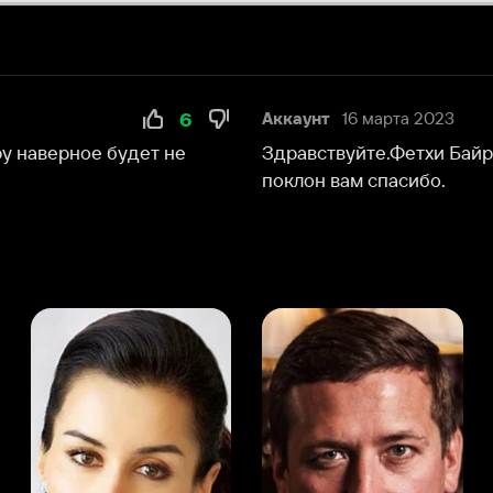
ное будет не
Здравствуйте.Фетхи Байрам,вы отлично с
поклон вам спасибо.
а Канделаки
Андрей Мерзликин
юсер
Актёр
Актёр