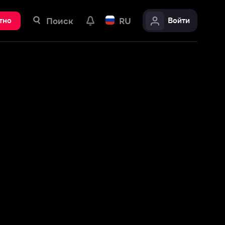
ск
RU
Войти