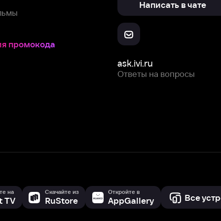
Скачайте из
Откройте в
Все устройства
RuStore
AppGallery
с мы собираем и используем
cookie-файлы и некоторые другие да
 сайта, вы соглашаетесь на сбор и использование cookie-файлов 
Box Office, Inc