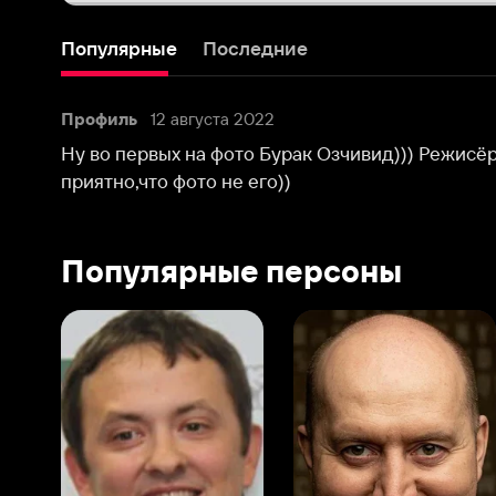
Ну во первых на фото Бурак Озчивид))) Режисёру навер
приятно,что фото не его))
Популярные персоны
Виталий Шляппо
Сергей Бурунов
Тин
Продюсер
Актёр дубляжа
Прод