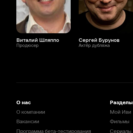
О нас
Разделы
О компании
Мой Иви
Вакансии
Фильмы
Программа бета-тестирования
Сериалы
Информация для партнёров
Мультфильмы
Размещение рекламы
Статьи
Пользовательское соглашение
Активация пром
Политика конфиденциальности
На Иви применяются
рекомендательные технологии
Комплаенс
Оставить отзыв