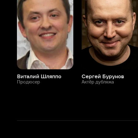
Виталий Шляппо
Сергей Бурунов
Тин
Продюсер
Актёр дубляжа
Прод
М
О нас
Разделы
О компании
Мой Иви
Вакансии
Фильмы
Программа бета-тестирования
Сериалы
Информация для партнёров
Мультфильмы
Размещение рекламы
Статьи