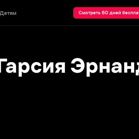
Пои
Смотреть 60 дней бесплатно
рсия Эрнандес