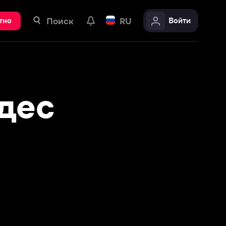
ск
RU
Войти