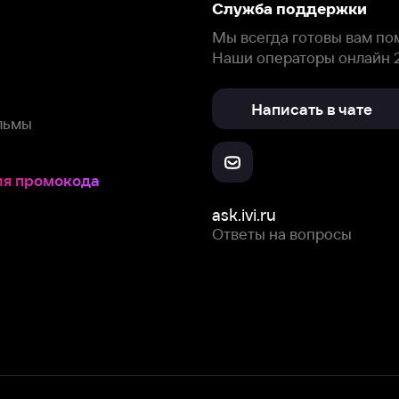
окода
ask.ivi.ru
Ответы на вопросы
Скачайте из
Откройте в
Все устройства
RuStore
AppGallery
с мы собираем и используем
cookie-файлы и некоторые другие да
 сайта, вы соглашаетесь на сбор и использование cookie-файлов 
Box Office, Inc