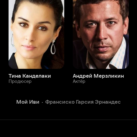
а Канделаки
Андрей Мерзликин
юсер
Актёр
Актёр
ой Иви
Франсиско Гарсия Эрнандес
Служба поддержки
Мы всегда готовы вам помочь.
Наши операторы онлайн 24/7
Написать в чате