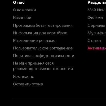
Пользовательское соглашение
Активация пром
Политика конфиденциальности
На Иви применяются
рекомендательные технологии
Комплаенс
Оставить отзыв
Загрузить в
Доступно в
Смотрите на
App Store
Google Play
Smart TV
В целях обеспечения наилучшего пользовательского опыта для ва
аналитических и маркетинговых целях. Продолжая просмотр нашего
©
2026
ООО «Иви.ру»
с
Политикой о конфиденциальности.
HBO ® and related service marks are the property of Home 