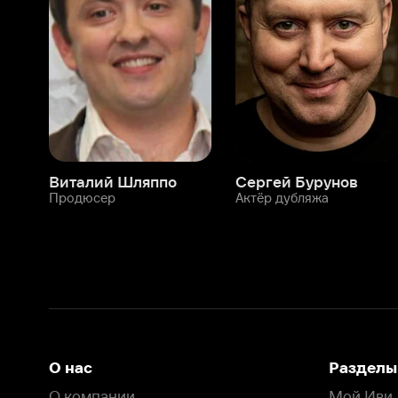
Виталий Шляппо
Сергей Бурунов
Тин
Продюсер
Актёр дубляжа
Прод
О нас
Разделы
О компании
Мой Иви
Вакансии
Фильмы
Программа бета-тестирования
Сериалы
Информация для партнёров
Мультфильмы
Размещение рекламы
Статьи
Пользовательское соглашение
Активация пром
Политика конфиденциальности