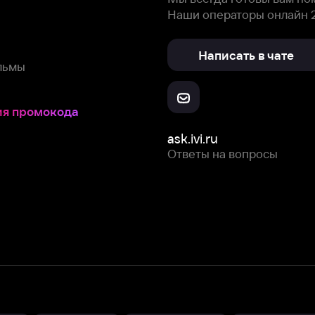
Ответы на вопросы
Скачайте из
Откройте в
Все устройства
RuStore
AppGallery
с мы собираем и используем
cookie-файлы и некоторые другие да
 сайта, вы соглашаетесь на сбор и использование cookie-файлов 
Box Office, Inc