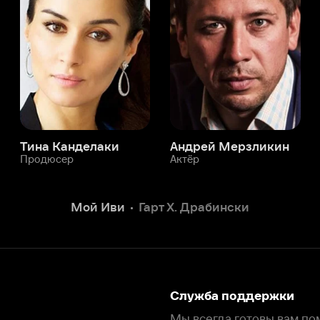
а Канделаки
Андрей Мерзликин
юсер
Актёр
Актёр
Мой Иви
Гарт Х. Драбински
Служба поддержки
Мы всегда готовы вам помочь.
Наши операторы онлайн 24/7
Написать в чате
окода
ask.ivi.ru