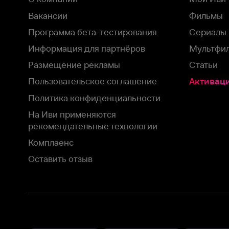
На Иви применяются
рекомендательные технологии
Комплаенс
Оставить отзыв
Загрузить в
Доступно в
Смотрите на
App Store
Google Play
Smart TV
В целях обеспечения наилучшего пользовательского опыта для ва
аналитических и маркетинговых целях. Продолжая просмотр нашего
©
2026
ООО «Иви.ру»
с
Политикой о конфиденциальности.
HBO ® and related service marks are the property of Home 
или обратитесь в
службу поддержки
Согласен