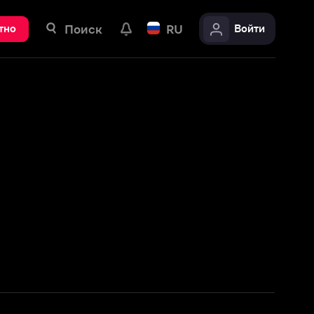
ск
RU
Войти