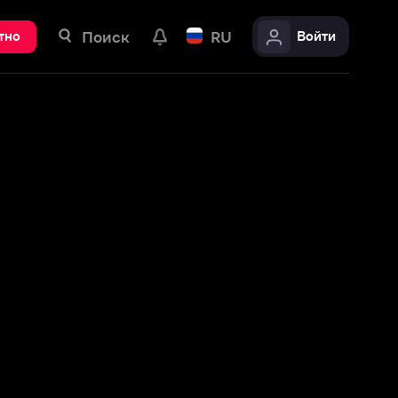
ск
RU
Войти