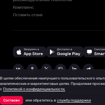
В целях обеспечения наилучшего пользовательского опыта для ва
аналитических и маркетинговых целях. Продолжая просмотр нашего
©
2026
ООО «Иви.ру»
с
Политикой о конфиденциальности.
HBO ® and related service marks are the property of Home 
или обратитесь в
службу поддержки
Согласен