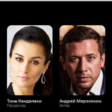
а Канделаки
Андрей Мерзликин
юсер
Актёр
Актёр
Мой Иви
Гийом Бушед
Служба поддержки
Мы всегда готовы вам помочь.