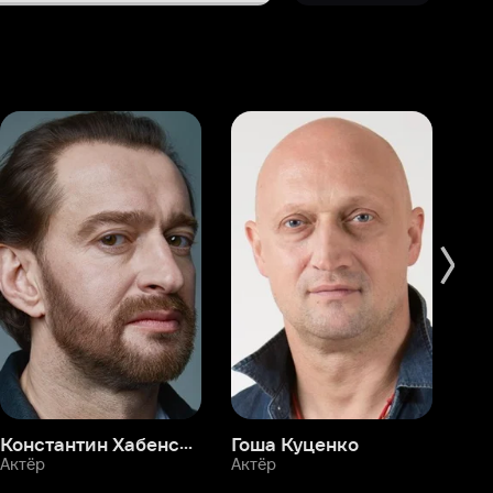
Константин Хабенский
Гоша Куценко
Фёдор Бондарчук
П
Актёр
Актёр
Ак