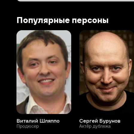
Виталий Шляппо
Сергей Бурунов
Тин
Продюсер
Актёр дубляжа
Прод
О нас
Разделы
О компании
Мой Иви