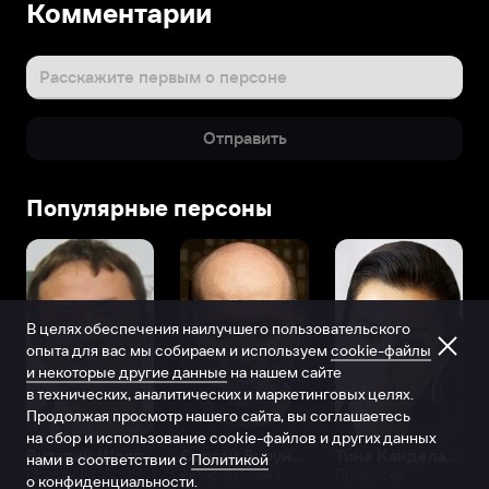
Комментарии
Расскажите первым о персоне
Отправить
Популярные персоны
В целях обеспечения наилучшего пользовательского
опыта для вас мы собираем и используем
cookie-файлы
и некоторые другие данные
на нашем сайте
в технических, аналитических и маркетинговых целях.
Продолжая просмотр нашего сайта, вы соглашаетесь
на сбор и использование cookie-файлов и других данных
Виталий Шляппо
Сергей Бурунов
Тина Канделаки
нами в соответствии с
Политикой
Продюсер
Актёр дубляжа
Продюсер
о конфиденциальности.