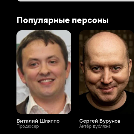
Виталий Шляппо
Сергей Бурунов
Тин
Продюсер
Актёр дубляжа
Прод
О нас
Разделы
О компании
Мой Иви