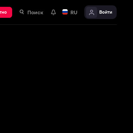
ск
RU
Войти