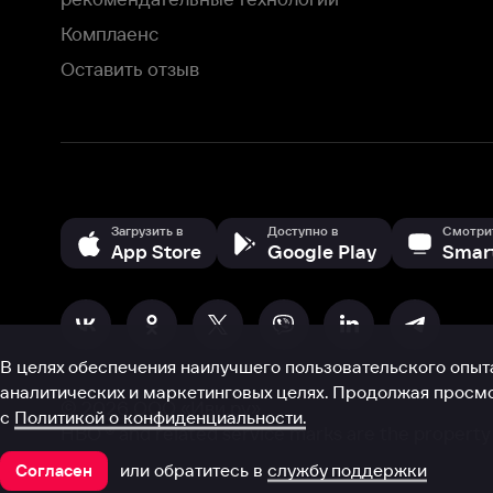
В целях обеспечения наилучшего пользовательского опыта для ва
аналитических и маркетинговых целях. Продолжая просмотр нашего
©
2026
ООО «Иви.ру»
с
Политикой о конфиденциальности.
HBO ® and related service marks are the property of Home 
или обратитесь в
службу поддержки
Согласен