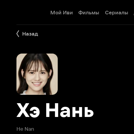
Мой Иви
Фильмы
Сериалы
Детям
Назад
Хэ Нань
He Nan