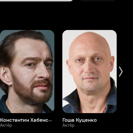
Константин Хабенский
Гоша Куценко
Фёдор Бондарчук
П
Актёр
Актёр
Ак