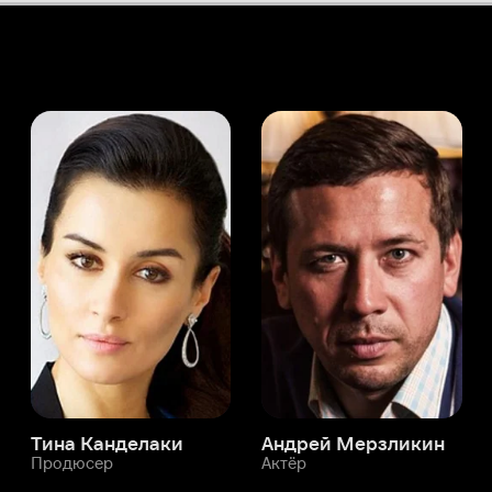
а Канделаки
Андрей Мерзликин
юсер
Актёр
Актёр
Мой Иви
Хэ Нань
Служба поддержки
Мы всегда готовы вам помочь.