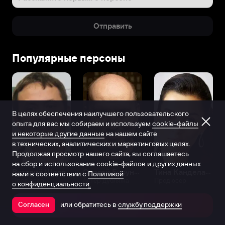
Отправить
Популярные персоны
В целях обеспечения наилучшего пользовательского
опыта для вас мы собираем и используем
cookie-файлы
и некоторые другие данные
на нашем сайте
в технических, аналитических и маркетинговых целях.
Продолжая просмотр нашего сайта, вы соглашаетесь
на сбор и использование cookie-файлов и других данных
Виталий Шляппо
Сергей Бурунов
Тина Канделаки
нами в соответствии с
Политикой
Продюсер
Актёр дубляжа
Продюсер
о конфиденциальности.
или обратитесь в
службу поддержки
Согласен
Открыть в приложении