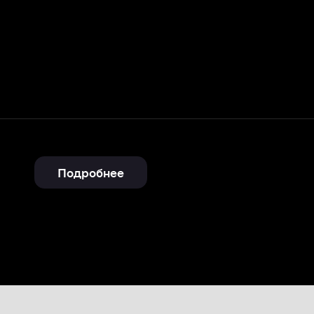
Подробнее
11
Gulzhan Ashimova
26 января 2021