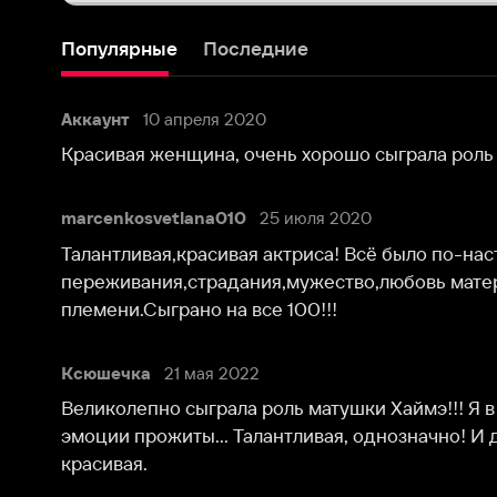
Красивая женщина, очень хорошо сыграла роль матери.
marcenkosvetlana010
25 июля 2020
Талантливая,красивая актриса! Всё было по-настоящем
переживания,страдания,мужество,любовь матери к детя
племени.Сыграно на все 100!!!
Ксюшечка
21 мая 2022
Великолепно сыграла роль матушки Хаймэ!!! Я в восторге
эмоции прожиты... Талантливая, однозначно! И даже в в
красивая.
Популярные персоны