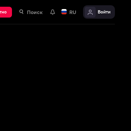
ск
RU
Войти