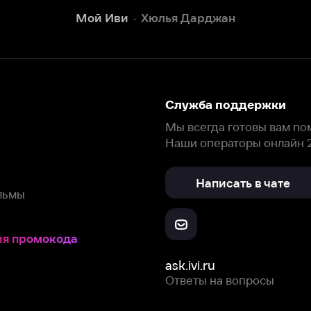
окода
ask.ivi.ru
Ответы на вопросы
Скачайте из
Откройте в
Все устройства
RuStore
AppGallery
с мы собираем и используем
cookie-файлы и некоторые другие да