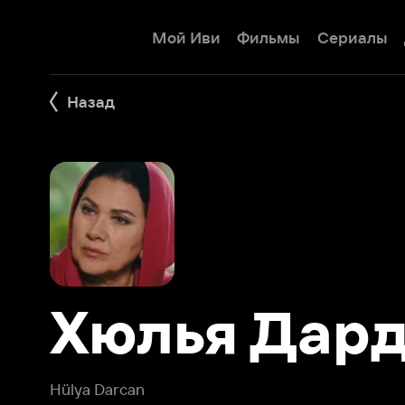
Мой Иви
Фильмы
Сериалы
Детям
Назад
Хюлья Дардж
Hülya Darcan