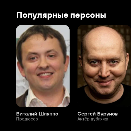
Виталий Шляппо
Сергей Бурунов
Тин
Продюсер
Актёр дубляжа
Прод
О нас
Разделы
О компании
Мой Иви
Вакансии
Фильмы
Программа бета-тестирования
Сериалы