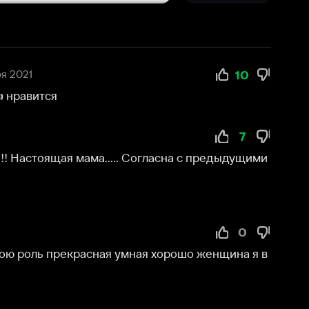
7
ма..... Согласна с предыдущими
0
ная умная хорошо женщина я в