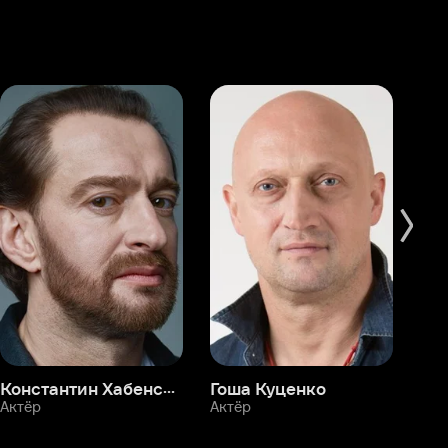
Константин Хабенский
Гоша Куценко
Фёдор Бондарчук
П
Актёр
Актёр
Ак