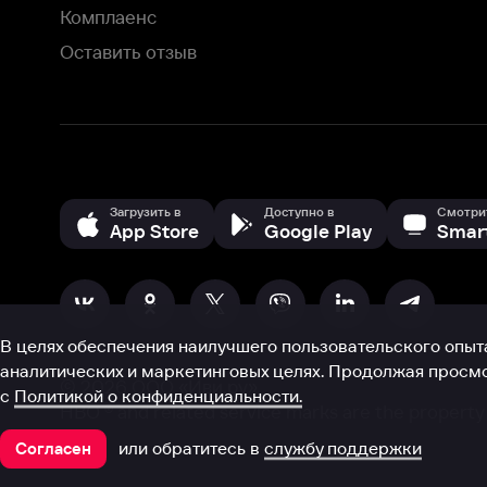
аналитических и маркетинговых целях. Продолжая просмотр нашего
©
2026
ООО «Иви.ру»
с
Политикой о конфиденциальности.
HBO ® and related service marks are the property of Home 
или обратитесь в
службу поддержки
Согласен