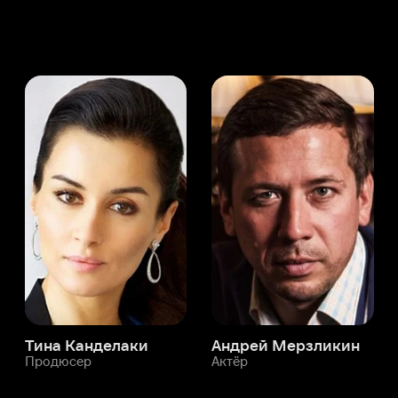
а Канделаки
Андрей Мерзликин
юсер
Актёр
Актёр
Мой Иви
Хюлья Дарджан
Служба поддержки
Мы всегда готовы вам помочь.
Наши операторы онлайн 24/7
Написать в чате