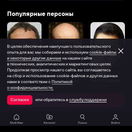
Популярные персоны
В целях обеспечения наилучшего пользовательского
опыта для вас мы собираем и используем
cookie-файлы
и некоторые другие данные
на нашем сайте
в технических, аналитических и маркетинговых целях.
Продолжая просмотр нашего сайта, вы соглашаетесь
на сбор и использование cookie-файлов и других данных
Виталий Шляппо
Сергей Бурунов
Тина Канделаки
нами в соответствии с
Политикой
Продюсер
Актёр дубляжа
Продюсер
о конфиденциальности.
или обратитесь в
службу поддержки
Согласен
Открыть в приложении
Мой Иви
Каталог
Поиск
Войти