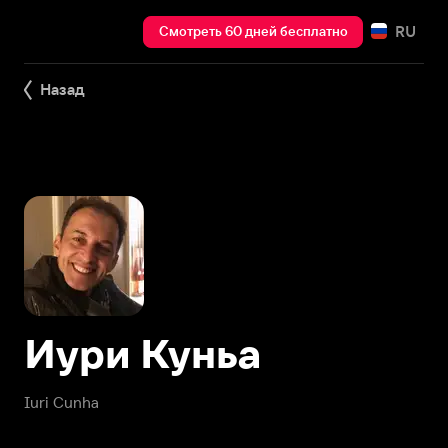
RU
Смотреть 60 дней бесплатно
Назад
Иури Куньа
Iuri Cunha