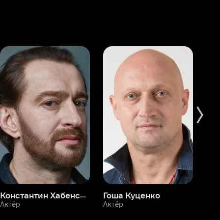
Константин Хабенский
Гоша Куценко
Фёдор Бондарчук
П
Актёр
Актёр
Ак