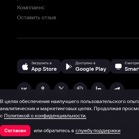
аналитических и маркетинговых целях. Продолжая просмотр нашего
©
2026
ООО «Иви.ру»
с
Политикой о конфиденциальности.
HBO ® and related service marks are the property of Home 
или обратитесь в
службу поддержки
Согласен