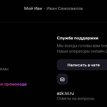
Написать в чате
окода
ask.ivi.ru
Ответы на вопросы
Скачайте из
Откройте в
Все устройства
RuStore
AppGallery
с мы собираем и используем
cookie-файлы и некоторые другие да