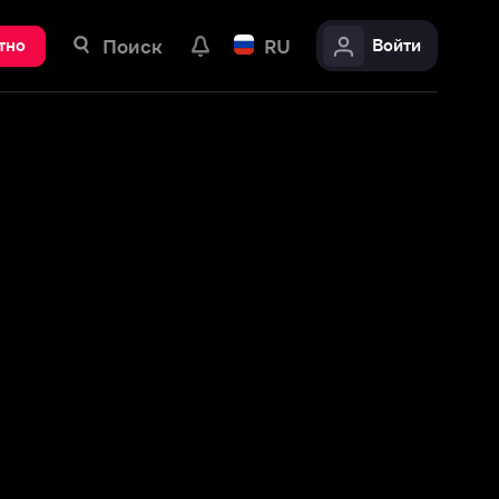
ск
RU
Войти