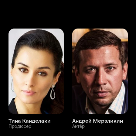
а Канделаки
Андрей Мерзликин
юсер
Актёр
Актёр
Мой Иви
Иван Самохвалов
Служба поддержки
Мы всегда готовы вам помочь.
Наши операторы онлайн 24/7