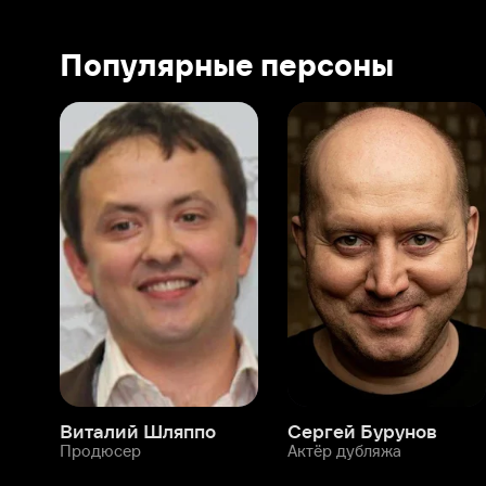
Виталий Шляппо
Сергей Бурунов
Тин
Продюсер
Актёр дубляжа
Прод
О нас
Разделы
О компании
Мой Иви
Вакансии
Фильмы
Программа бета-тестирования
Сериалы