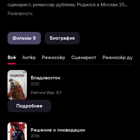
сценарист, режиссер дубляжа. Родился в Москве 25
января 1993 года.
Развернуть
Фильмы 9
Биография
Всё
Актёр
Режиссёр
Сценарист
Режиссёр дубл
Владивосток
2021
Рейтинг Иви: 6,7
Подробнее
Решение о ликвидации
2018