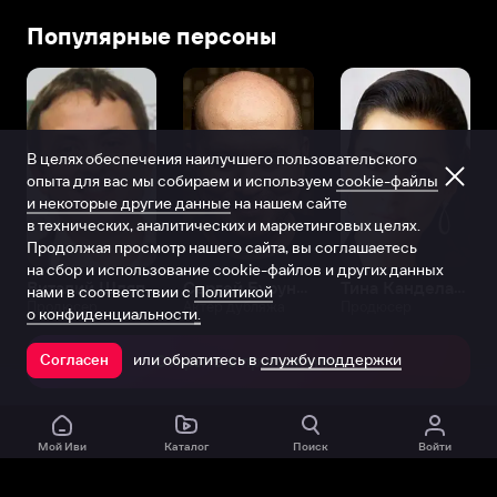
и
Популярные персоны
продюсер
Карен
Шахназаров,
который
написал
В целях обеспечения наилучшего пользовательского
сценарии
опыта для вас мы собираем и используем
cookie-файлы
для
и некоторые другие данные
на нашем сайте
таких
в технических, аналитических и маркетинговых целях.
фильмов,
Продолжая просмотр нашего сайта, вы соглашаетесь
как
на сбор и использование cookie-файлов и других данных
«Белый
Виталий Шляппо
Сергей Бурунов
Тина Канделаки
нами в соответствии с
Политикой
Продюсер
Актёр дубляжа
Продюсер
тигр»,
о конфиденциальности.
«Палата
или обратитесь в
службу поддержки
№6»,
Согласен
Открыть в приложении
«Яды,
или
Всемирная
Мой Иви
Каталог
Поиск
Войти
история
отравлений»,