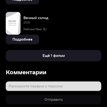
Вечный холод
2015
Рейтинг Иви: 8,1
Подробнее
Ещё 1 фильм
Биография
Комментарии
Отцом
Ивана
является
Расскажите первым о персоне
известный
российский
Отправить
режиссер,
сценарист