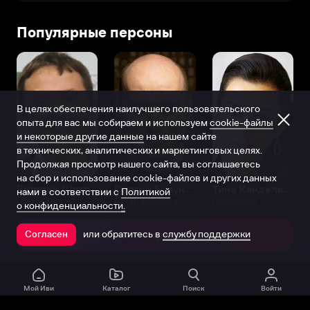
Популярные персоны
В целях обеспечения наилучшего пользовательского
опыта для вас мы собираем и используем
cookie-файлы
и некоторые другие данные
на нашем сайте
в технических, аналитических и маркетинговых целях.
Продолжая просмотр нашего сайта, вы соглашаетесь
на сбор и использование cookie-файлов и других данных
Виталий Шляппо
Сергей Бурунов
Тина Канделаки
нами в соответствии с
Политикой
Продюсер
Актёр дубляжа
Продюсер
о конфиденциальности.
или обратитесь в
службу поддержки
Согласен
Открыть в приложении
Мой Иви
Каталог
Поиск
Войти