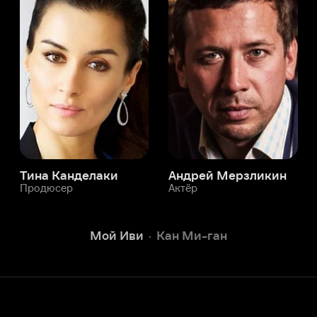
а Канделаки
Андрей Мерзликин
юсер
Актёр
Актёр
Мой Иви
Кан Ми-ган
Служба поддержки
Мы всегда готовы вам помочь.
Наши операторы онлайн 24/7
Написать в чате