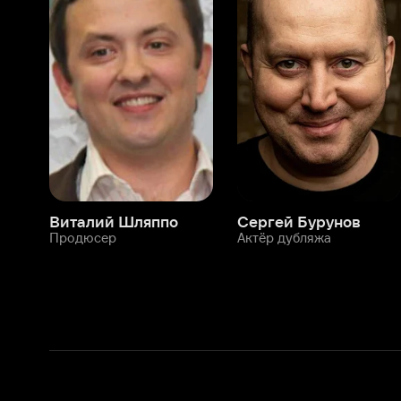
Виталий Шляппо
Сергей Бурунов
Тин
Продюсер
Актёр дубляжа
Прод
О нас
Разделы
О компании
Мой Иви
Вакансии
Фильмы
Программа бета-тестирования
Сериалы
Информация для партнёров
Мультфильмы
Размещение рекламы
Статьи