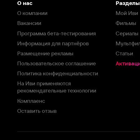
Пользовательское соглашение
Активация пром
Политика конфиденциальности
На Иви применяются
рекомендательные технологии
Комплаенс
Оставить отзыв
Загрузить в
Доступно в
Смотрите на
App Store
Google Play
Smart TV
В целях обеспечения наилучшего пользовательского опыта для ва
аналитических и маркетинговых целях. Продолжая просмотр нашего
©
2026
ООО «Иви.ру»
с
Политикой о конфиденциальности.
HBO ® and related service marks are the property of Home 