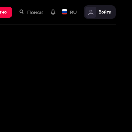
ск
RU
Войти