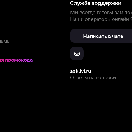
окода
ask.ivi.ru
Ответы на вопросы
Скачайте из
Откройте в
Все устройства
RuStore
AppGallery
с мы собираем и используем
cookie-файлы и некоторые другие да
 сайта, вы соглашаетесь на сбор и использование cookie-файлов 
Box Office, Inc