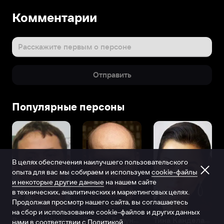
Комментарии
Расскажите первым о персоне
Отправить
Популярные персоны
В целях обеспечения наилучшего пользовательского
опыта для вас мы собираем и используем
cookie-файлы
и некоторые другие данные
на нашем сайте
в технических, аналитических и маркетинговых целях.
Продолжая просмотр нашего сайта, вы соглашаетесь
на сбор и использование cookie-файлов и других данных
Виталий Шляппо
Сергей Бурунов
Тина Канделаки
нами в соответствии с
Политикой