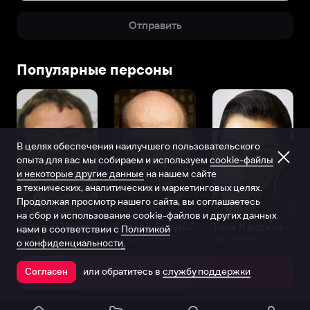
Отправить
Популярные персоны
В целях обеспечения наилучшего пользовательского
опыта для вас мы собираем и используем
cookie-файлы
и некоторые другие данные
на нашем сайте
в технических, аналитических и маркетинговых целях.
Продолжая просмотр нашего сайта, вы соглашаетесь
на сбор и использование cookie-файлов и других данных
Виталий Шляппо
Сергей Бурунов
Тина Канделаки
нами в соответствии с
Политикой
Продюсер
Актёр дубляжа
Продюсер
о конфиденциальности.
или обратитесь в
службу поддержки
Согласен
Открыть в приложении