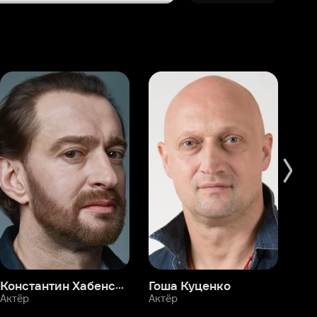
Константин Хабенский
Гоша Куценко
Фёдор Бондарчук
П
Актёр
Актёр
Ак