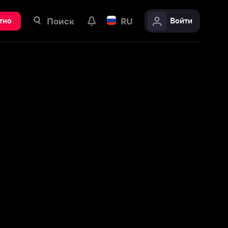
ск
RU
Войти