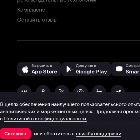
В целях обеспечения наилучшего пользовательского опыта для ва
аналитических и маркетинговых целях. Продолжая просмотр нашего
©
2026
ООО «Иви.ру»
с
Политикой о конфиденциальности.
HBO ® and related service marks are the property of Home 
или обратитесь в
службу поддержки
Согласен