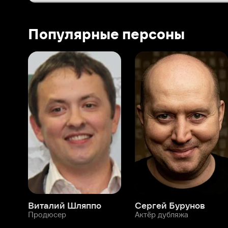
Виталий Шляппо
Сергей Бурунов
Тин
Продюсер
Актёр дубляжа
Прод
О нас
Разделы
О компании
Мой Иви