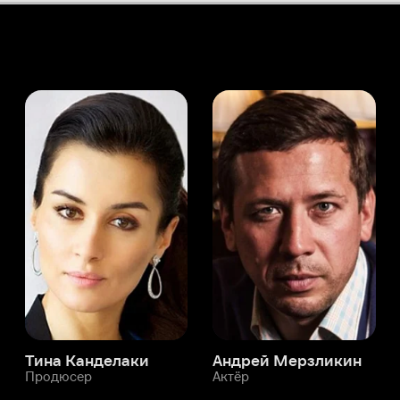
а Канделаки
Андрей Мерзликин
юсер
Актёр
Актёр
Мой Иви
Кейд Оуэнс
Служба поддержки
Мы всегда готовы вам помочь.