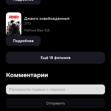
Джанго освобожденный
2012
Рейтинг Иви: 8,8
Подробнее
Ещё 18 фильмов
Биография
Комментарии
Керри
родилась
31
Расскажите первым о персоне
января
1977
Отправить
года
в