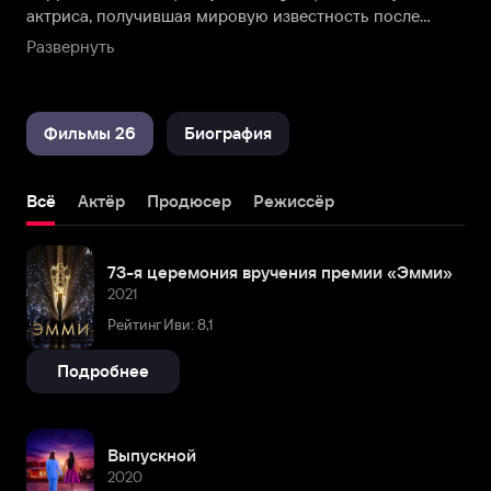
актриса, получившая мировую известность после
исполнения роли возлюбленной беглого раба в фильме
Развернуть
Квентина Тарантино «Джанго освобожденный». Также
знаменита по картинам «Рэй», «Последний король
Шотландии», сериалу «Скандал» и другим.
Фильмы 26
Биография
Всё
Актёр
Продюсер
Режиссёр
73-я церемония вручения премии «Эмми»
2021
Рейтинг Иви: 8,1
Подробнее
Выпускной
2020