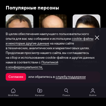
Бронксе,
Популярные персоны
в
семье
профессора
и
брокера.
В целях обеспечения наилучшего пользовательского
С
опыта для вас мы собираем и используем
cookie-файлы
юности
и некоторые другие данные
на нашем сайте
выступала
в технических, аналитических и маркетинговых целях.
в
Продолжая просмотр нашего сайта, вы соглашаетесь
молодежном
на сбор и использование cookie-файлов и других данных
театре.
Виталий Шляппо
Сергей Бурунов
Тина Канделаки
нами в соответствии с
Политикой
Продюсер
Актёр дубляжа
Продюсер
А
о конфиденциальности.
после
или обратитесь в
службу поддержки
окончания
Согласен
Открыть в приложении
престижной
гимназии
поступила
Мой Иви
Каталог
Поиск
Войти
в
драматическую