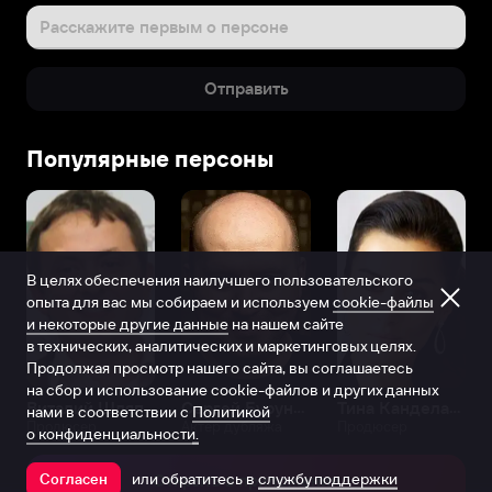
Расскажите первым о персоне
Отправить
Популярные персоны
В целях обеспечения наилучшего пользовательского
опыта для вас мы собираем и используем
cookie-файлы
и некоторые другие данные
на нашем сайте
в технических, аналитических и маркетинговых целях.
Продолжая просмотр нашего сайта, вы соглашаетесь
на сбор и использование cookie-файлов и других данных
Виталий Шляппо
Сергей Бурунов
Тина Канделаки
нами в соответствии с
Политикой
Продюсер
Актёр дубляжа
Продюсер
о конфиденциальности.
или обратитесь в
службу поддержки
Согласен
Открыть в приложении