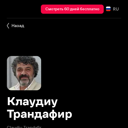
RU
Смотреть 60 дней бесплатно
Назад
Клаудиу
Трандафир
Claudiu Trandafir