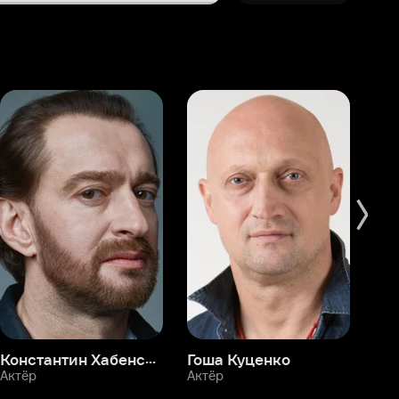
Константин Хабенский
Гоша Куценко
Фёдор Бондарчук
П
Актёр
Актёр
Ак