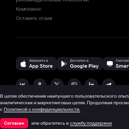
В целях обеспечения наилучшего пользовательского опыта для ва
аналитических и маркетинговых целях. Продолжая просмотр нашего
©
2026
ООО «Иви.ру»
с
Политикой о конфиденциальности.
HBO ® and related service marks are the property of Home 
или обратитесь в
службу поддержки
Согласен