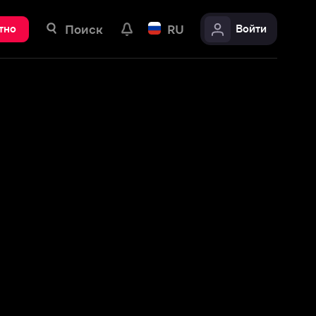
ск
RU
Войти