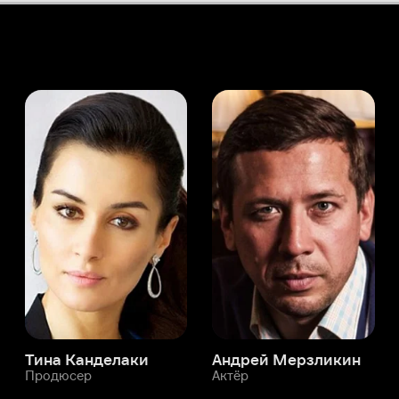
а Канделаки
Андрей Мерзликин
юсер
Актёр
Актёр
Мой Иви
Крэш Бист
Служба поддержки
Мы всегда готовы вам помочь.