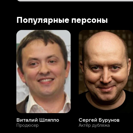
Виталий Шляппо
Сергей Бурунов
Тин
Продюсер
Актёр дубляжа
Прод
О нас
Разделы
О компании
Мой Иви