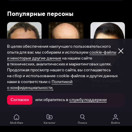
Популярные персоны
В целях обеспечения наилучшего пользовательского
опыта для вас мы собираем и используем
cookie-файлы
и некоторые другие данные
на нашем сайте
в технических, аналитических и маркетинговых целях.
Продолжая просмотр нашего сайта, вы соглашаетесь
на сбор и использование cookie-файлов и других данных
Виталий Шляппо
Сергей Бурунов
Тина Канделаки
нами в соответствии с
Политикой
Продюсер
Актёр дубляжа
Продюсер
о конфиденциальности.
или обратитесь в
службу поддержки
Согласен
Открыть в приложении
Мой Иви
Каталог
Поиск
Войти