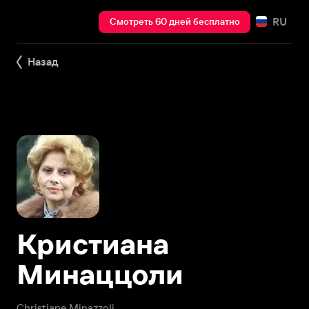
RU
Смотреть 60 дней бесплатно
Назад
Кристиана
Минаццоли
Christiane Minazzoli