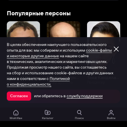
Популярные персоны
В целях обеспечения наилучшего пользовательского
опыта для вас мы собираем и используем
cookie-файлы
и некоторые другие данные
на нашем сайте
в технических, аналитических и маркетинговых целях.
Продолжая просмотр нашего сайта, вы соглашаетесь
на сбор и использование cookie-файлов и других данных
Виталий Шляппо
Сергей Бурунов
Тина Канделаки
нами в соответствии с
Политикой
Продюсер
Актёр дубляжа
Продюсер
о конфиденциальности.
или обратитесь в
службу поддержки
Согласен
Открыть в приложении
Мой Иви
Каталог
Поиск
Войти