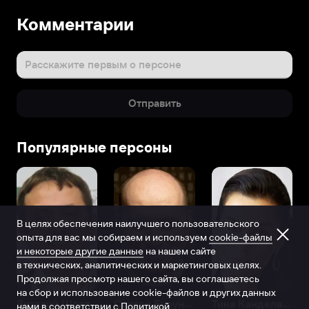
Комментарии
Расскажите первым о персоне
Отправить
Популярные персоны
В целях обеспечения наилучшего пользовательского
опыта для вас мы собираем и используем
cookie-файлы
и некоторые другие данные
на нашем сайте
в технических, аналитических и маркетинговых целях.
Продолжая просмотр нашего сайта, вы соглашаетесь
на сбор и использование cookie-файлов и других данных
Виталий Шляппо
Сергей Бурунов
Тина Канделаки
нами в соответствии с
Политикой