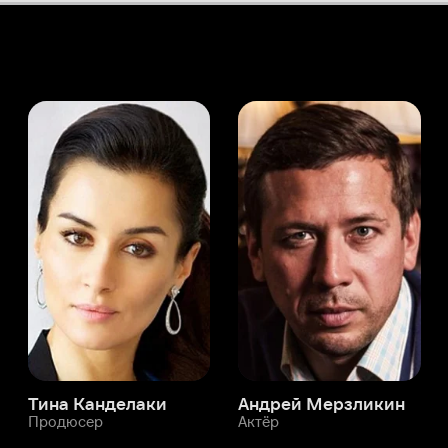
а Канделаки
Андрей Мерзликин
юсер
Актёр
Актёр
Мой Иви
Лаура Джейн Кэссей
Служба поддержки
Мы всегда готовы вам помочь.