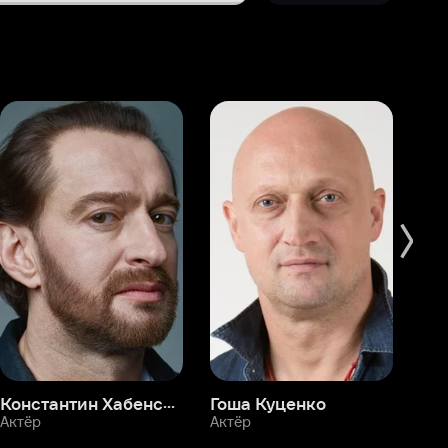
Константин Хабенский
Гоша Куценко
Фёдор Бондарчук
П
Актёр
Актёр
Ак