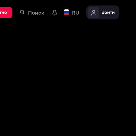
ск
RU
Войти