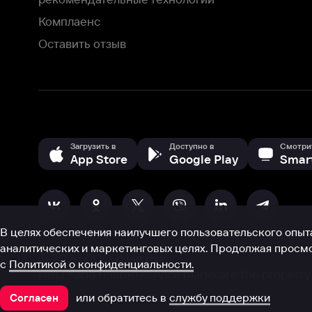
В целях обеспечения наилучшего пользовательского опыта для ва
аналитических и маркетинговых целях. Продолжая просмотр нашего
©
2026
ООО «Иви.ру»
с
Политикой о конфиденциальности.
HBO ® and related service marks are the property of Home 
или обратитесь в
службу поддержки
Согласен