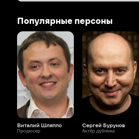
Виталий Шляппо
Сергей Бурунов
Тин
Продюсер
Актёр дубляжа
Прод
О нас
Разделы
О компании
Мой Иви