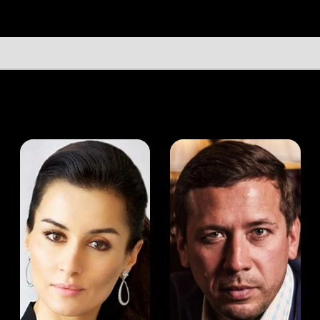
а Канделаки
Андрей Мерзликин
юсер
Актёр
Актёр
Мой Иви
Лев Макаров