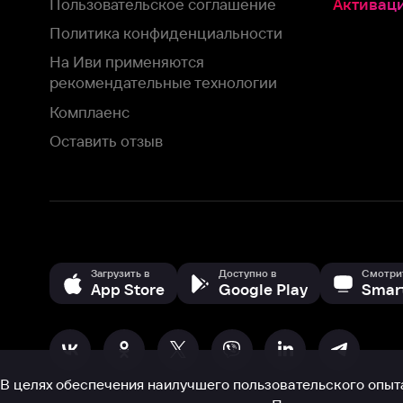
Загрузить в
Доступно в
Смотрите на
App Store
Google Play
Smart TV
В целях обеспечения наилучшего пользовательского опыта для ва
аналитических и маркетинговых целях. Продолжая просмотр нашего
©
2026
ООО «Иви.ру»
с
Политикой о конфиденциальности.
HBO ® and related service marks are the property of Home 
или обратитесь в
службу поддержки
Согласен