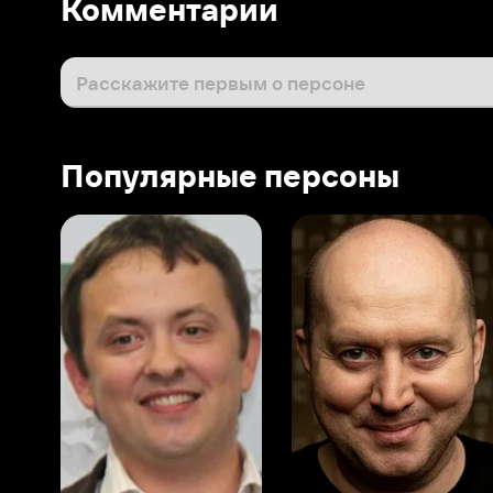
Популярные персоны
Виталий Шляппо
Сергей Бурунов
Тин
Продюсер
Актёр дубляжа
Прод