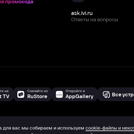
Скачайте из
Откройте в
Все устройства
RuStore
AppGallery
с мы собираем и используем
cookie-файлы и некоторые другие да
 сайта, вы соглашаетесь на сбор и использование cookie-файлов 
Box Office, Inc