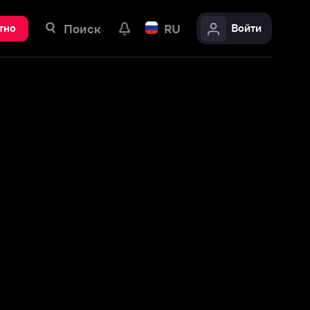
ск
RU
Войти