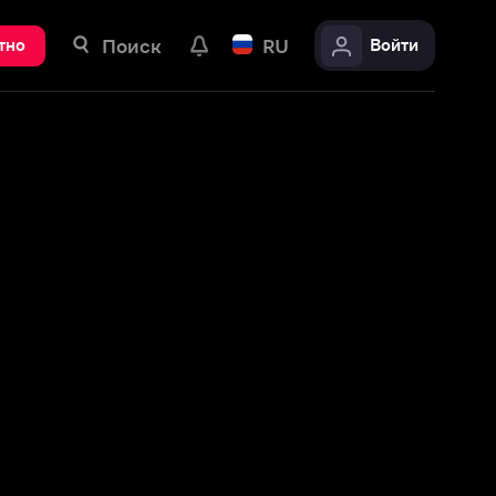
ск
RU
Войти