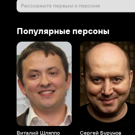
Виталий Шляппо
Сергей Бурунов
Тин
Продюсер
Актёр дубляжа
Прод
О нас
Разделы
О компании
Мой Иви
Вакансии
Фильмы