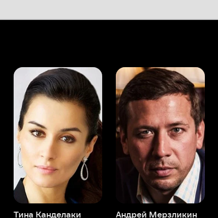
а Канделаки
Андрей Мерзликин
юсер
Актёр
Актёр
Мой Иви
Линдси Броад
Служба поддержки
Мы всегда готовы вам помочь.
Наши операторы онлайн 24/7