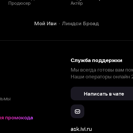
Написать в чате
окода
ask.ivi.ru
Ответы на вопросы
Скачайте из
Откройте в
Все устройства
RuStore
AppGallery