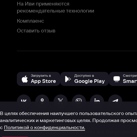
В целях обеспечения наилучшего пользовательского опыта для ва
аналитических и маркетинговых целях. Продолжая просмотр нашего
©
2026
ООО «Иви.ру»
с
Политикой о конфиденциальности.
HBO ® and related service marks are the property of Home 
или обратитесь в
службу поддержки
Согласен