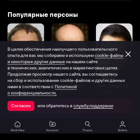
Популярные персоны
В целях обеспечения наилучшего пользовательского
опыта для вас мы собираем и используем
cookie-файлы
и некоторые другие данные
на нашем сайте
в технических, аналитических и маркетинговых целях.
Продолжая просмотр нашего сайта, вы соглашаетесь
на сбор и использование cookie-файлов и других данных
Виталий Шляппо
Сергей Бурунов
Тина Канделаки
нами в соответствии с
Политикой
Продюсер
Актёр дубляжа
Продюсер
о конфиденциальности.
или обратитесь в
службу поддержки
Согласен
Открыть в приложении
Мой Иви
Каталог
Поиск
Войти