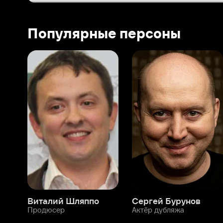
Виталий Шляппо
Сергей Бурунов
Тин
Продюсер
Актёр дубляжа
Прод
О нас
Разделы
О компании
Мой Иви