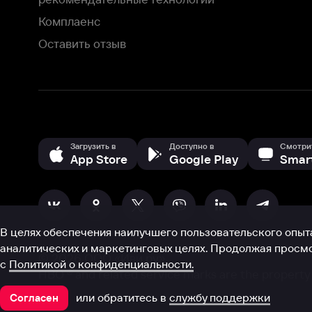
В целях обеспечения наилучшего пользовательского опыта для ва
аналитических и маркетинговых целях. Продолжая просмотр нашего
©
2026
ООО «Иви.ру»
с
Политикой о конфиденциальности.
HBO ® and related service marks are the property of Home 
или обратитесь в
службу поддержки
Согласен