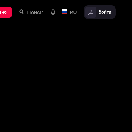
ск
RU
Войти