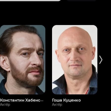
Константин Хабенский
Гоша Куценко
Фёдор Бондарчук
П
Актёр
Актёр
Ак