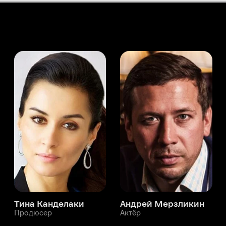
а Канделаки
Андрей Мерзликин
юсер
Актёр
Актёр
Мой Иви
Лоренцо Тарантелли
Служба поддержки
Мы всегда готовы вам помочь.