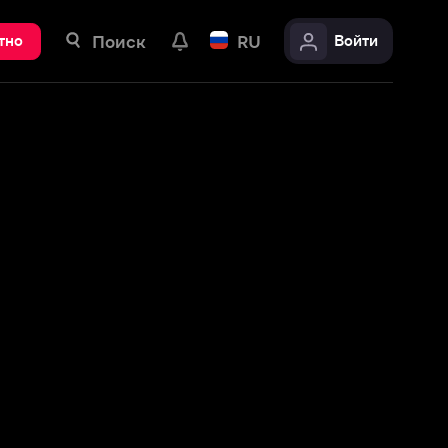
ск
RU
Войти