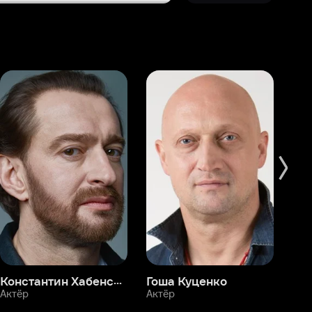
Константин Хабенский
Гоша Куценко
Фёдор Бондарчук
П
Актёр
Актёр
Ак