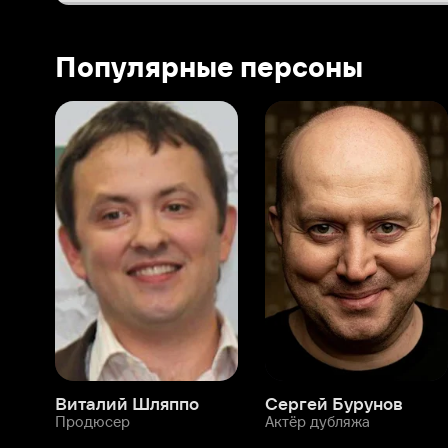
Виталий Шляппо
Сергей Бурунов
Тин
Продюсер
Актёр дубляжа
Прод
О нас
Разделы
О компании
Мой Иви