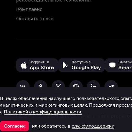
В целях обеспечения наилучшего пользовательского опыта для ва
аналитических и маркетинговых целях. Продолжая просмотр нашего
©
2026
ООО «Иви.ру»
с
Политикой о конфиденциальности.
HBO ® and related service marks are the property of Home 
или обратитесь в
службу поддержки
Согласен