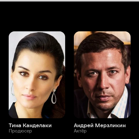
а Канделаки
Андрей Мерзликин
юсер
Актёр
Актёр
Мой Иви
Лука Рибуоли
Служба поддержки
Мы всегда готовы вам помочь.