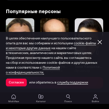
Популярные персоны
В целях обеспечения наилучшего пользовательского
опыта для вас мы собираем и используем
cookie-файлы
и некоторые другие данные
на нашем сайте
в технических, аналитических и маркетинговых целях.
Продолжая просмотр нашего сайта, вы соглашаетесь
на сбор и использование cookie-файлов и других данных
Виталий Шляппо
Сергей Бурунов
Тина Канделаки
нами в соответствии с
Политикой
Продюсер
Актёр дубляжа
Продюсер
о конфиденциальности.
или обратитесь в
службу поддержки
Согласен
Открыть в приложении
Мой Иви
Каталог
Поиск
Войти