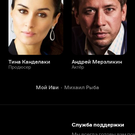
а Канделаки
Андрей Мерзликин
юсер
Актёр
Актёр
Мой Иви
Михаил Рыба
Служба поддержки
Мы всегда готовы вам помочь.
Наши операторы онлайн 24/7
Написать в чате
окода
ask.ivi.ru