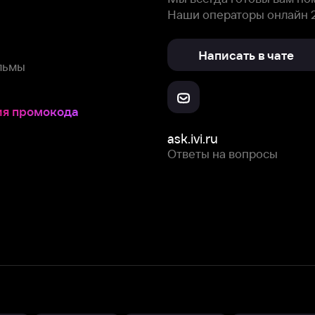
Ответы на вопросы
Скачайте из
Откройте в
Все устройства
RuStore
AppGallery
с мы собираем и используем
cookie-файлы и некоторые другие да
 сайта, вы соглашаетесь на сбор и использование cookie-файлов 
Box Office, Inc