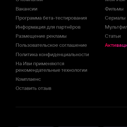
На Иви применяются
рекомендательные технологии
Комплаенс
Оставить отзыв
Загрузить в
Доступно в
Смотрите на
App Store
Google Play
Smart TV
В целях обеспечения наилучшего пользовательского опыта для ва
аналитических и маркетинговых целях. Продолжая просмотр нашего
©
2026
ООО «Иви.ру»
с
Политикой о конфиденциальности.
HBO ® and related service marks are the property of Home 
или обратитесь в
службу поддержки
Согласен