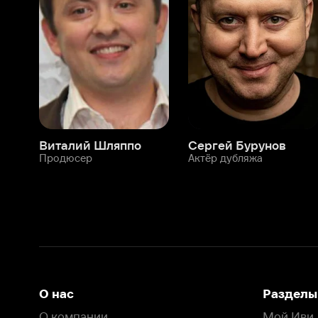
Виталий Шляппо
Сергей Бурунов
Тин
Продюсер
Актёр дубляжа
Прод
О нас
Разделы
О компании
Мой Иви
Вакансии
Фильмы
Программа бета-тестирования
Сериалы
Информация для партнёров
Мультфильмы
Размещение рекламы
Статьи
Пользовательское соглашение
Активация пром
Политика конфиденциальности