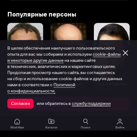
Популярные персоны
В целях обеспечения наилучшего пользовательского
опыта для вас мы собираем и используем
cookie-файлы
и некоторые другие данные
на нашем сайте
в технических, аналитических и маркетинговых целях.
Продолжая просмотр нашего сайта, вы соглашаетесь
на сбор и использование cookie-файлов и других данных
Виталий Шляппо
Сергей Бурунов
Тина Канделаки
нами в соответствии с
Политикой
Продюсер
Актёр дубляжа
Продюсер
о конфиденциальности.
или обратитесь в
службу поддержки
Согласен
Открыть в приложении
Мой Иви
Каталог
Поиск
Войти