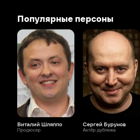
Виталий Шляппо
Сергей Бурунов
Тин
Продюсер
Актёр дубляжа
Прод
О нас
Разделы
О компании
Мой Иви
Вакансии
Фильмы
Программа бета-тестирования
Сериалы