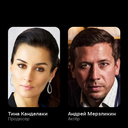
а Канделаки
Андрей Мерзликин
юсер
Актёр
Актёр
Мой Иви
Максим Филатов
Служба поддержки
Мы всегда готовы вам помочь.
Наши операторы онлайн 24/7