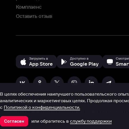
аналитических и маркетинговых целях. Продолжая просмотр нашего
©
2026
ООО «Иви.ру»
с
Политикой о конфиденциальности.
HBO ® and related service marks are the property of Home 
или обратитесь в
службу поддержки
Согласен