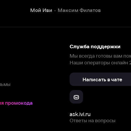
Написать в чате
окода
ask.ivi.ru
Ответы на вопросы
Скачайте из
Откройте в
Все устройства
RuStore
AppGallery
с мы собираем и используем
cookie-файлы и некоторые другие да