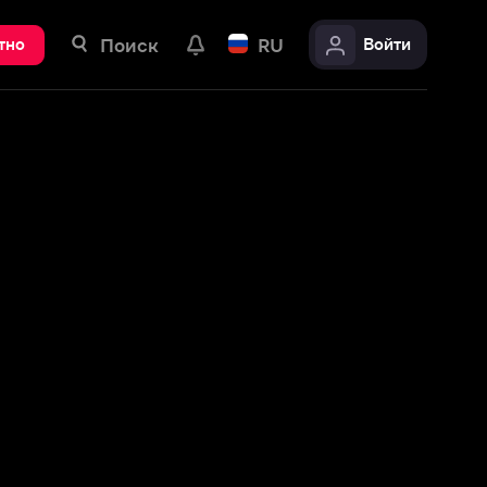
ск
RU
Войти