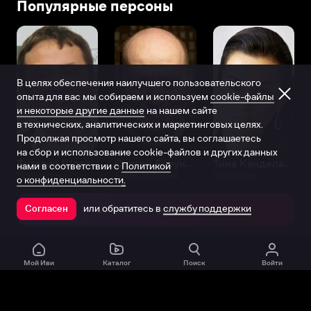
Популярные персоны
В целях обеспечения наилучшего пользовательского
опыта для вас мы собираем и используем
cookie-файлы
и некоторые другие данные
на нашем сайте
в технических, аналитических и маркетинговых целях.
Продолжая просмотр нашего сайта, вы соглашаетесь
на сбор и использование cookie-файлов и других данных
Виталий Шляппо
Сергей Бурунов
Тина Канделаки
нами в соответствии с
Политикой
Продюсер
Актёр дубляжа
Продюсер
о конфиденциальности.
или обратитесь в
службу поддержки
Согласен
Открыть в приложении
Мой Иви
Каталог
Поиск
Войти