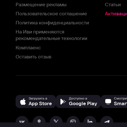
Загрузить в
Доступно в
Смотрите на
App Store
Google Play
Smart TV
В целях обеспечения наилучшего пользовательского опыта для ва
аналитических и маркетинговых целях. Продолжая просмотр нашего
©
2026
ООО «Иви.ру»
с
Политикой о конфиденциальности.
HBO ® and related service marks are the property of Home 
или обратитесь в
службу поддержки
Согласен