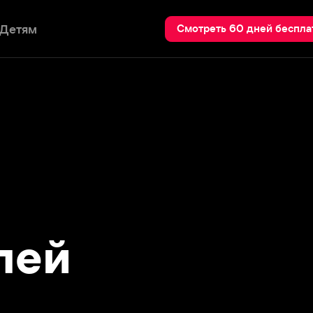
Пои
Смотреть 60 дней бесплатно
й
звестен своими ролями в таких
ша», «Киллер Джо», «Плохие