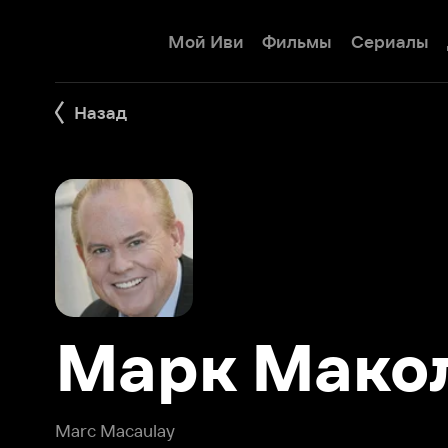
Мой Иви
Фильмы
Сериалы
Детям
Назад
Марк Маколе
Marc Macaulay
Марк Маколей (Marc Macaulay) – американский актер, и
фильмах, как «Полиция Майами: Отдел нравов», «Свято