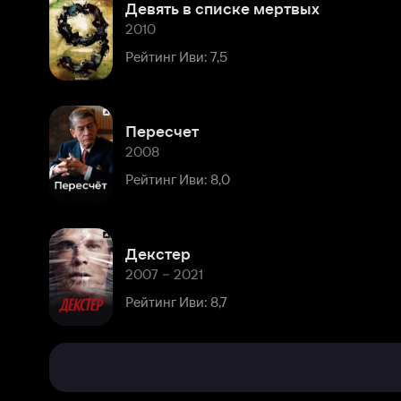
Пересчет
2008
Рейтинг Иви: 8,0
Декстер
2007 – 2021
Рейтинг Иви: 8,7
Биография
Комментарии
Марк
родился
13
Расскажите первым о персоне
октября
1957
года