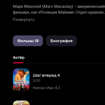
парни», «Приговор», «История дельфина», «Контакт», «Ш
Развернуть
Филлип Моррис» и других.
Фильмы 19
Биография
Актёр
Шаг вперед 4
2012
Рейтинг Иви: 8,3
Девять в списке мертвых
2010
Рейтинг Иви: 7,5