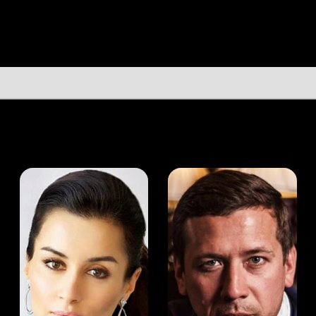
а Канделаки
Андрей Мерзликин
юсер
Актёр
Актёр
Мой Иви
Марк Маколей