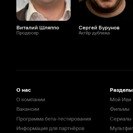
рекламе.
О нас
Разделы
О компании
Мой Иви
Вакансии
Фильмы
Программа бета-тестирования
Сериалы
Информация для партнёров
Мультфильмы
Размещение рекламы
Статьи
Пользовательское соглашение
Активация пром
Политика конфиденциальности
На Иви применяются
рекомендательные технологии
Комплаенс
Оставить отзыв