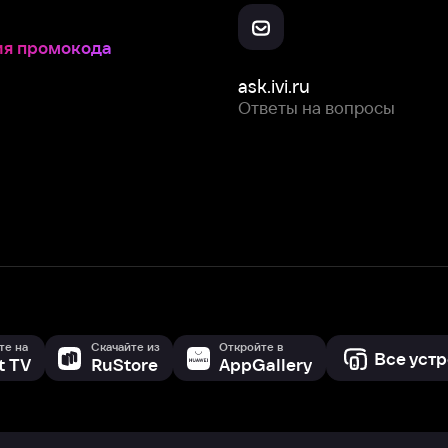
Скачайте из
Откройте в
Все устройства
RuStore
AppGallery
с мы собираем и используем
cookie-файлы и некоторые другие да
 сайта, вы соглашаетесь на сбор и использование cookie-файлов 
Box Office, Inc