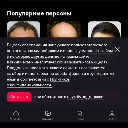
Популярные персоны
В целях обеспечения наилучшего пользовательского
опыта для вас мы собираем и используем
cookie-файлы
и некоторые другие данные
на нашем сайте
в технических, аналитических и маркетинговых целях.
Продолжая просмотр нашего сайта, вы соглашаетесь
на сбор и использование cookie-файлов и других данных
Виталий Шляппо
Сергей Бурунов
Тина Канделаки
нами в соответствии с
Политикой
Продюсер
Актёр дубляжа
Продюсер
о конфиденциальности.
или обратитесь в
службу поддержки
Согласен
Открыть в приложении
Мой Иви
Каталог
Поиск
Войти