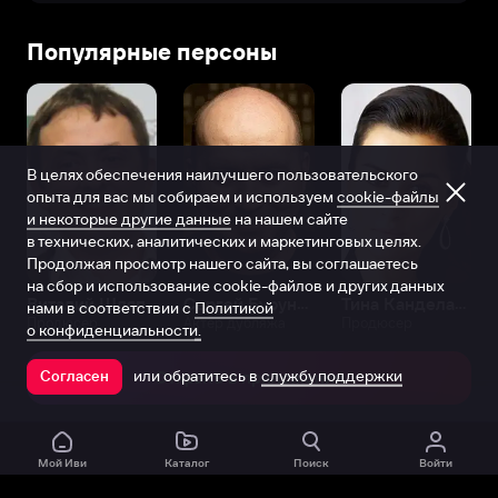
Популярные персоны
В целях обеспечения наилучшего пользовательского
опыта для вас мы собираем и используем
cookie-файлы
и некоторые другие данные
на нашем сайте
в технических, аналитических и маркетинговых целях.
Продолжая просмотр нашего сайта, вы соглашаетесь
на сбор и использование cookie-файлов и других данных
Виталий Шляппо
Сергей Бурунов
Тина Канделаки
нами в соответствии с
Политикой
Продюсер
Актёр дубляжа
Продюсер
о конфиденциальности.
или обратитесь в
службу поддержки
Согласен
Открыть в приложении
Мой Иви
Каталог
Поиск
Войти