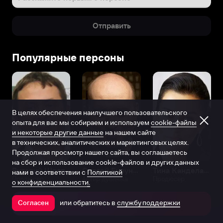
Отправить
Популярные персоны
В целях обеспечения наилучшего пользовательского
опыта для вас мы собираем и используем
cookie-файлы
и некоторые другие данные
на нашем сайте
в технических, аналитических и маркетинговых целях.
Продолжая просмотр нашего сайта, вы соглашаетесь
на сбор и использование cookie-файлов и других данных
Виталий Шляппо
Сергей Бурунов
Тина Канделаки
нами в соответствии с
Политикой
Продюсер
Актёр дубляжа
Продюсер
о конфиденциальности.
или обратитесь в
службу поддержки
Согласен
Открыть в приложении