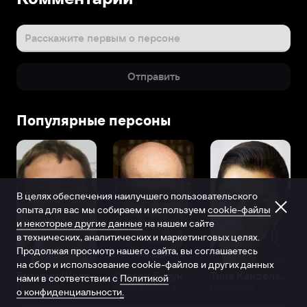
Расскажите первым о персоне
Отправить
Популярные персоны
В целях обеспечения наилучшего пользовательского
опыта для вас мы собираем и используем
cookie-файлы
и некоторые другие данные
на нашем сайте
в технических, аналитических и маркетинговых целях.
Продолжая просмотр нашего сайта, вы соглашаетесь
на сбор и использование cookie-файлов и других данных
Виталий Шляппо
Сергей Бурунов
Тина Канделаки
нами в соответствии с
Политикой
Продюсер
Актёр дубляжа
Продюсер
о конфиденциальности.