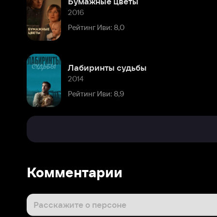
Лабиринты судьбы
2014
Рейтинг Иви: 8,9
Комментарии
Расскажите о персоне
Популярные
Последние
Юлия Милан
9 апреля 2020
Ураа!! Теперь Машенька есть на ivi 😇🥰😘