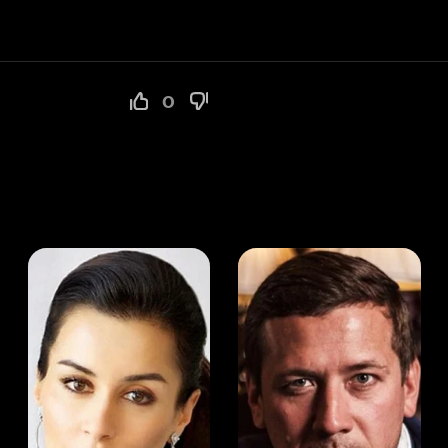
а Канделаки
Андрей Мерзликин
юсер
Актёр
Актёр
Мой Иви
Мария Тарасова