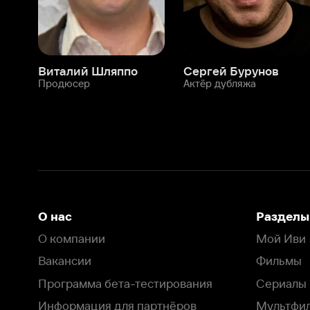
О нас
Разделы
О компании
Мой Иви
Вакансии
Фильмы
Программа бета-тестирования
Сериалы
Информация для партнёров
Мультфильмы
Размещение рекламы
Статьи
Пользовательское соглашение
Активация пром
Политика конфиденциальности
На Иви применяются
рекомендательные технологии
Комплаенс
Оставить отзыв