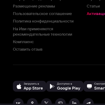
Загрузить в
Доступно в
Смотрите на
App Store
Google Play
Smart TV
В целях обеспечения наилучшего пользовательского опыта для ва
аналитических и маркетинговых целях. Продолжая просмотр нашего
©
2026
ООО «Иви.ру»
с
Политикой о конфиденциальности.
HBO ® and related service marks are the property of Home 
или обратитесь в
службу поддержки
Согласен