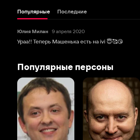
Популярные персоны
Виталий Шляппо
Сергей Бурунов
Тин
Продюсер
Актёр дубляжа
Прод