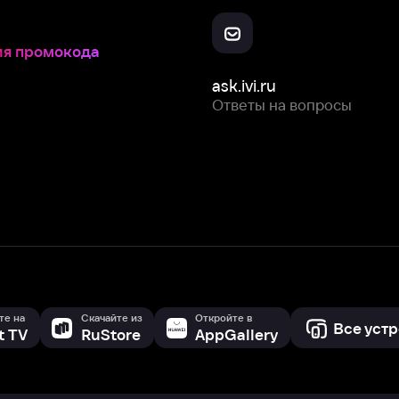
Скачайте из
Откройте в
Все устройства
RuStore
AppGallery
с мы собираем и используем
cookie-файлы и некоторые другие да
 сайта, вы соглашаетесь на сбор и использование cookie-файлов 
Box Office, Inc