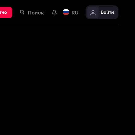
ск
RU
Войти