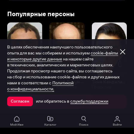
Популярные персоны
В целях обеспечения наилучшего пользовательского
опыта для вас мы собираем и используем
cookie-файлы
и некоторые другие данные
на нашем сайте
в технических, аналитических и маркетинговых целях.
Продолжая просмотр нашего сайта, вы соглашаетесь
на сбор и использование cookie-файлов и других данных
Виталий Шляппо
Сергей Бурунов
Тина Канделаки
нами в соответствии с
Политикой
Продюсер
Актёр дубляжа
Продюсер
о конфиденциальности.
или обратитесь в
службу поддержки
Согласен
Открыть в приложении
Мой Иви
Каталог
Поиск
Войти