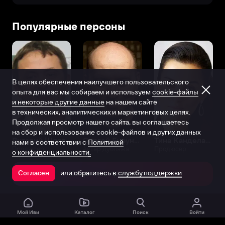
Популярные персоны
В целях обеспечения наилучшего пользовательского
опыта для вас мы собираем и используем
cookie-файлы
и некоторые другие данные
на нашем сайте
в технических, аналитических и маркетинговых целях.
Продолжая просмотр нашего сайта, вы соглашаетесь
на сбор и использование cookie-файлов и других данных
Виталий Шляппо
Сергей Бурунов
Тина Канделаки
нами в соответствии с
Политикой
Продюсер
Актёр дубляжа
Продюсер
о конфиденциальности.
или обратитесь в
службу поддержки
Согласен
Открыть в приложении
Мой Иви
Каталог
Поиск
Войти