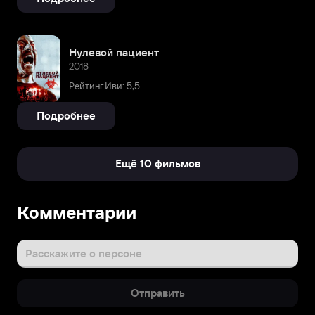
Нулевой пациент
2018
Рейтинг Иви: 5,5
Подробнее
Ещё 10 фильмов
Биография
Комментарии
Мэттью
Роберт
Смит
Расскажите о персоне
родился
28
Отправить
октября
1982