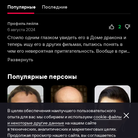
года
Популярные
Последние
в
живописном
Профиль лейла
городке
2
6 августа 2024
Нортгемптоне,
Стоило одним глазком увидеть его в Доме дракона и
Великобритания.
теперь ищу его в других фильмах, пытаюсь понять в
Его
чем его невероятная притягательность. Вообще в при...
отец
Дэвид
Развернуть
был
профессиональным
Популярные персоны
футболистом
и
бизнесменом,
игравшим
за
В целях обеспечения наилучшего пользовательского
команду
опыта для вас мы собираем и используем
cookie-файлы
«Ноттс
и некоторые другие данные
на нашем сайте
Каунти».
в технических, аналитических и маркетинговых целях.
«Мне
Продолжая просмотр нашего сайта, вы соглашаетесь