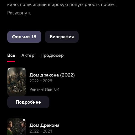
кино, получивший широкую популярность после
исполнения главной роли в сериале «Доктор Кто».
Развернуть
Номинант на премию BAFTA. Также известен по
фильмам «Чрево», «Кристофер и ему подобные».
Фильмы 18
Биография
Всё
Актёр
Продюсер
Дом дракона (2022)
2022 – 2026
Рейтинг Иви: 8,4
Подробнее
Дом Дракона
2022 – 2024