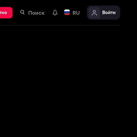
ск
RU
Войти