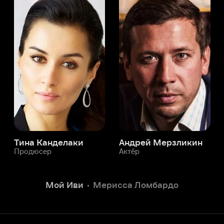
а Канделаки
Андрей Мерзликин
юсер
Актёр
Актёр
Мой Иви
Мерисса Ломбардо
Служба поддержки
Мы всегда готовы вам помочь.
Наши операторы онлайн 24/7
Написать в чате
окода