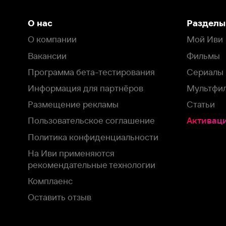
Политика конфиденциальности
На Иви применяются
рекомендательные технологии
Комплаенс
Оставить отзыв
Загрузить в
Доступно в
Смотрите на
App Store
Google Play
Smart TV
В целях обеспечения наилучшего пользовательского опыта для ва
аналитических и маркетинговых целях. Продолжая просмотр нашего
©
2026
ООО «Иви.ру»
с
Политикой о конфиденциальности.
HBO ® and related service marks are the property of Home 
или обратитесь в
службу поддержки
Согласен