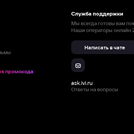
ask.ivi.ru
Ответы на вопросы
Скачайте из
Откройте в
Все устройства
RuStore
AppGallery
с мы собираем и используем
cookie-файлы и некоторые другие да
 сайта, вы соглашаетесь на сбор и использование cookie-файлов 
Box Office, Inc