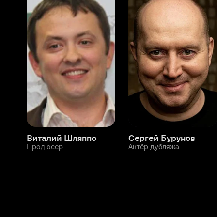
Виталий Шляппо
Сергей Бурунов
Тин
Продюсер
Актёр дубляжа
Прод
О нас
Разделы
О компании
Мой Иви
Вакансии
Фильмы
Программа бета-тестирования
Сериалы
Информация для партнёров
Мультфильмы
Размещение рекламы
Статьи
Пользовательское соглашение
Активация пром